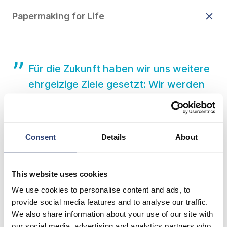
Papermaking for Life
Für die Zukunft haben wir uns weitere
ehrgeizige Ziele gesetzt: Wir werden
weiter an den Themen Wasser und
Abfall arbeiten, unser NetZero-
Konzept intensivieren und
Consent
Details
About
Kompensationsmaßnahmen weiter
reduzieren. Dazu gehören der
This website uses cookies
verstärkte Einsatz erneuerbarer
Energien, die Steigerung der
We use cookies to personalise content and ads, to
provide social media features and to analyse our traffic.
Energieeffizienz und die
We also share information about your use of our site with
Eigenerzeugung erneuerbarer Energie.
our social media, advertising and analytics partners who