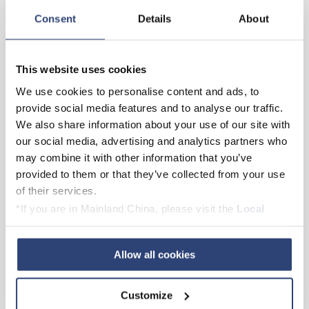
Consent
Details
About
Höhere Effizienz
Strategische Instandhaltung ermittelt und
behebt Probleme, reduziert Ausfallzeiten
This website uses cookies
und verbessert den Betrieb.
We use cookies to personalise content and ads, to
Proaktive Problemvermeidung
provide social media features and to analyse our traffic.
Mit modernster Fernüberwachung werden
We also share information about your use of our site with
potenzielle Probleme prognostiziert und
our social media, advertising and analytics partners who
im Vorfeld verhindert. Dies gewährleistet
may combine it with other information that you’ve
einen kontinuierlichen Betrieb und
provided to them or that they’ve collected from your use
reduziert unerwartete Ausfälle.
of their services.
Optimierte Leistung
*If you are in Mainland China, please visit the
Local
Die Vor-Ort-Unterstützung bei der
Privacy Policy
and contact our local Data Protection
Optimierung durch Experten trägt dazu
Officer: dpo.china@voith.com
bei, die Gesamtleistung der Anlage zu
Allow all cookies
erhalten bzw. zu verbessern und
sicherzustellen, dass Ihr Kraftwerk sein
Customize
volles Potenzial ausschöpfen kann.