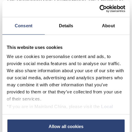
Not mit Lebensmitteln und Haushaltswaren
versorgt, wurde von Natonia Samchuck für die
Spende nominiert – einer Voith-Mitarbeiterin,
Consent
Details
About
die gemeinsam mit ihren Kindern an
Lebensmittelaktionen für die Pantry teilnimmt.
This website uses cookies
„Die großartigen Lehrkräfte, die die Panther
We use cookies to personalise content and ads, to
Pantry betreiben, haben festgestellt, dass es zu
provide social media features and to analyse our traffic.
dieser Jahreszeit besonders schwierig ist, die
We also share information about your use of our site with
our social media, advertising and analytics partners who
Regale der Pantry gefüllt zu halten, und sie
may combine it with other information that you’ve
sehen mehr Familien, die Unterstützung
provided to them or that they’ve collected from your use
benötigen“, sagte Natonia Samchuck. „Ich bin
of their services.
stolz auf Voith, weil das Unternehmen Kinder
*If you are in Mainland China, please visit the
Local
und Familien in meiner Gemeinde unterstützt.“
Privacy Policy
and contact our local Data Protection
Officer: dpo.china@voith.com
Allow all cookies