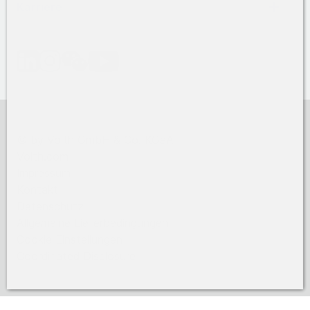
Karriere
©
by Voith GmbH & Co. KGaA
Voith.com
Impressum
Kontakt
Datenschutz
Allgemeine Lieferbedingungen
Cookie Einstellungen
Coordinated Disclosure
2026