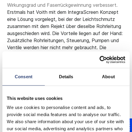
Wirkungsgrad und Faserrückgewinnung verbessert.
Erstmals hat Voith mit dem IntegraScreen Konzept
eine Lösung vorgelegt, bei der der Leichtschmutz
zusammen mit dem Rejekt über dieselbe Rohrleitung
ausgeschieden wird. Die Vorteile liegen auf der Hand:
Zusätzliche Rohrleitungen, Steuerung, Pumpen und
Ventile werden hier nicht mehr gebraucht. Die
Investitionskosten sinken und der Aufwand für die
Instandhaltung dieser Teile entfällt. In der Maschine
optimiert ein Konus auf der Gutstoffseite die
Strömungsverhältnisse und sorgt für gleichmäßige
Consent
Details
About
Druckverhältnisse am Siebkorb. Dadurch optimiert
sich die Durchström-Geschwindigkeit und verbessert
in der Folge den Wirkungsgrad der
This website uses cookies
Störstoffabscheidung.
We use cookies to personalise content and ads, to
provide social media features and to analyse our traffic.
Die Faserrückgewinnung in der Endstufe wird bei
We also share information about your use of our site with
Feedback
Verwendung von IntegraScreen Sortierern erhöht, da
our social media, advertising and analytics partners who
Verdünnungswasser neuartig dosiert werden kann.