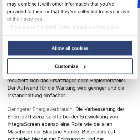
may combine it with other information that you’ve
Der Faseraustrag wird damit in Verbindung mit einer
provided to them or that they’ve collected from your use
internen Rezirkulation minimiert.
of their services.
*If you are in Mainland China, please visit the
Local
Baukastensystem verkleinert das Ersatzteillager.
Die
IntegraScreen Sortierer sind als Baukastensystem
Privacy Policy
and contact our local Data Protection
entwickelt worden. Angeboten wird ein
Officer: dpo.china@voith.com
Allow all cookies
Maschinengehäuse in mehreren Größen, das mit den
bewährten Voith Siebkörben und Rotoren für die
jeweiligen Einsatzgebiete bestückt werden kann.
Customize
Durch die Standardisierung der Maschinenteile
reduziert sich das Ersatzlager beim Papierhersteller.
Der Aufwand für die Wartung wird geringer und die
Instandhaltung einfacher.
Geringerer Energieverbrauch.
Die Verbesserung der
Energieeffizienz spielte bei der Entwicklung von
IntegraScreen ebenso eine Rolle wie bei allen
Maschinen der BlueLine Familie. Besonders gut
schneiden hierbei der Eclipserotor und der