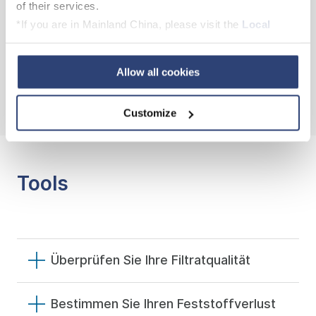
of their services.
Umweltaspekte,
*If you are in Mainland China, please visit the
Local
Abwasseraufbereitung und Ausbeute
Privacy Policy
and contact our local Data Protection
Officer: dpo.china@voith.com
Allow all cookies
Häufige Probleme und ihre Ursachen
Customize
Tools
Überprüfen Sie Ihre Filtratqualität
Bestimmen Sie Ihren Feststoffverlust