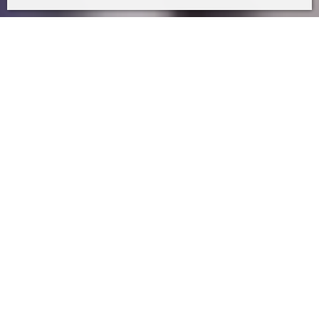
Digital Opportunities
Jetzt Chancen der Industrie
4.0 nutzen
Mit der Erfahrung aus mehr als 150
Jahren Industriegeschichte ist Voith
Technologieführer in den Märkten
Wasserkraft, Papier und Mobilität. Wir
nutzen unser Domänenwissen auch, um
die eigene und die digitale Transformation
unserer Kunden voranzutreiben.