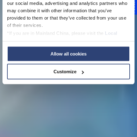
Feedback
our social media, advertising and analytics partners who
may combine it with other information that you’ve
Why digital?
provided to them or that they’ve collected from your use
of their services.
*If you are in Mainland China, please visit the
Local
Privacy Policy
and contact our local Data Protection
Officer: dpo.china@voith.com
Allow all cookies
Customize