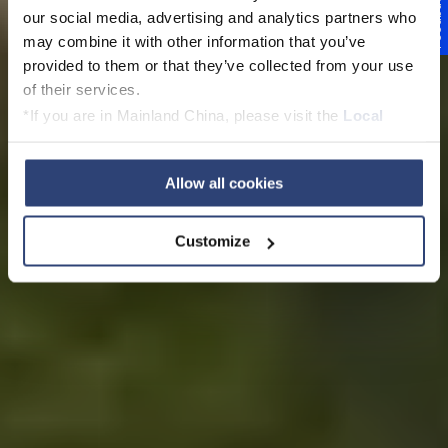
Feedback
Lösungen für jede
our social media, advertising and analytics partners who
may combine it with other information that you’ve
Anforderung
provided to them or that they’ve collected from your use
of their services.
*If you are in Mainland China, please visit the
Local
Privacy Policy
and contact our local Data Protection
Officer: dpo.china@voith.com
Kontaktieren Sie unseren Experten
Allow all cookies
Customize