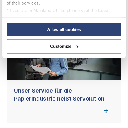
finden wir das richtige Angebot für Sie.
of their services.
*If you are in Mainland China, please visit the
Local
Privacy Policy
and contact our local Data Protection
Officer: dpo.china@voith.com
Allow all cookies
Customize
Unser Service für die
Papierindustrie heißt Servolution