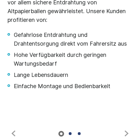
vor allem sichere Entdrahtung von
En
en
Altpapierballen gewährleistet. Unsere Kunden
ho
ch
profitieren von:
bie
Gefahrlose Entdrahtung und
Drahtentsorgung direkt vom Fahrersitz aus
und
Hohe Verfügbarkeit durch geringen
t
Wartungsbedarf
Lange Lebensdauern
Einfache Montage und Bedienbarkeit