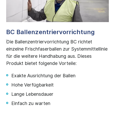
BC Ballenzentriervorrichtung
B
ent
Die Ballenzentriervorrichtung BC richtet
De
einzelne Frischfaserballen zur Systemmittellinie
ve
re
für die weitere Handhabung aus. Dieses
En
Produkt bietet folgende Vorteile:
de
Un
Exakte Ausrichtung der Ballen
Hohe Verfügbarkeit
Lange Lebensdauer
Einfach zu warten