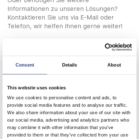
Informationen zu unseren Lösungen?
Kontaktieren Sie uns via E-Mail oder
Telefon, wir helfen Ihnen gerne weiter!
Global
Consent
Details
About
Our Service – Part Of Your
This website uses cookies
Business.
We use cookies to personalise content and ads, to
provide social media features and to analyse our traffic.
Unser Service für die Papierindustrie
We also share information about your use of our site with
reicht vom individuellen
our social media, advertising and analytics partners who
Equipmentservice bis hin zu
may combine it with other information that you’ve
Wartungspartnerschaften. Gemeinsam
provided to them or that they’ve collected from your use