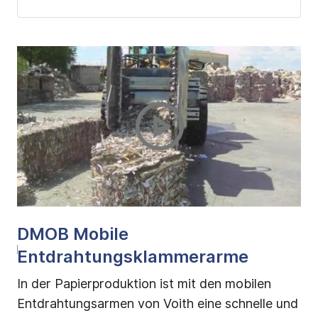
n
DMOB Mobile
D
und
Entdrahtungsklammerarme
B
In der Papierproduktion ist mit den mobilen
Di
t
Entdrahtungsarmen von Voith eine schnelle und
ge
and