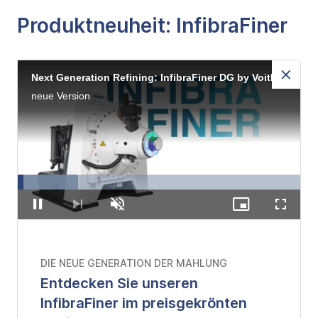
Produktneuheit: InfibraFiner
Next Generation Refining: InfibraFiner DG by Voith Paper
neue Version
Loaded
:
21.26%
Pause
Nächstes
Unmute
Picture-
Fullscre
Objekt
in-
der
Picture
DIE NEUE GENERATION DER MAHLUNG
Wiedergabeliste
Entdecken Sie unseren
InfibraFiner im preisgekrönten