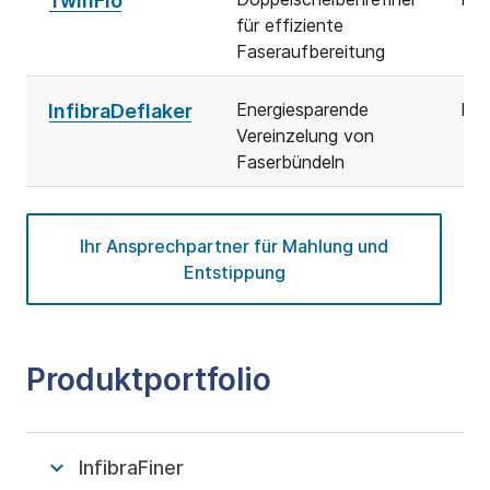
TwinFlo
für effiziente
Faseraufbereitung
Energiesparende
Ent
InfibraDeflaker
Vereinzelung von
Faserbündeln
Ihr Ansprechpartner für Mahlung und
Entstippung
Produktportfolio
InfibraFiner