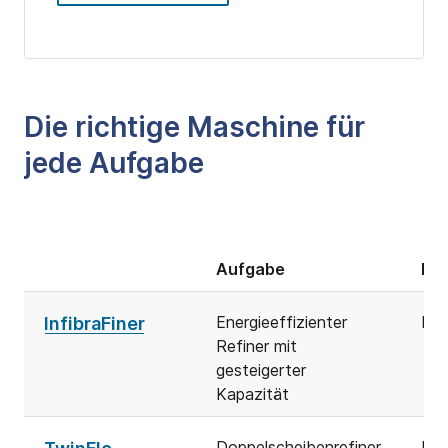
Die richtige Maschine für
jede Aufgabe
Aufgabe
Pr
Energieeffizienter
Mah
InfibraFiner
Refiner mit
gesteigerter
Kapazität
Doppelscheibenrefiner
Mah